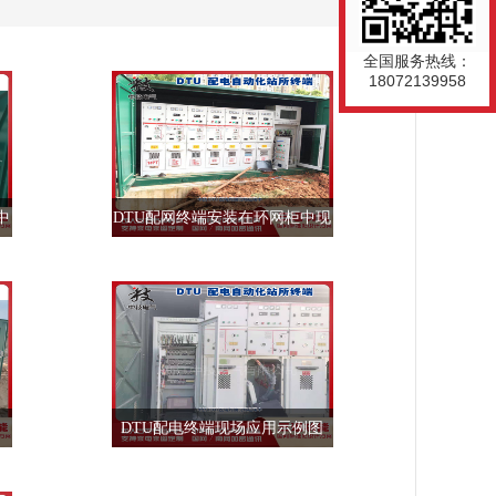
全国服务热线：
18072139958
中
DTU配网终端安装在环网柜中现
场图
DTU配电终端现场应用示例图