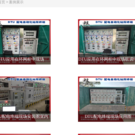
首页
>
案例展示
DTU应用在环网柜中现场
DTU应用在环网柜中现场联调
TU配电终端现场安装图室内
DTU配电终端现场应用图