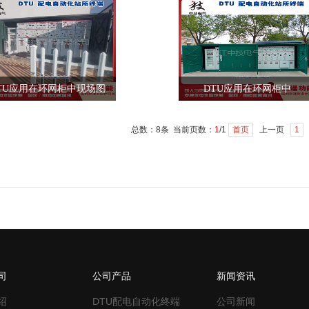
1
TU应用在环网柜中现场图
DTU应用在环网柜中
总数：8条 当前页数：
1
/1
首页
上一页
1
司
公司产品
新闻资讯
绍
DTU配电自动化终端
公司新闻