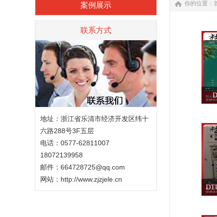
你的位置：
案例展示
联系方式
地址：浙江省乐清市经济开发区纬十
六路288号3F五层
电话：0577-62811007
18072139958
邮件：664728725@qq.com
网站：
http://www.zjzjele.cn
D