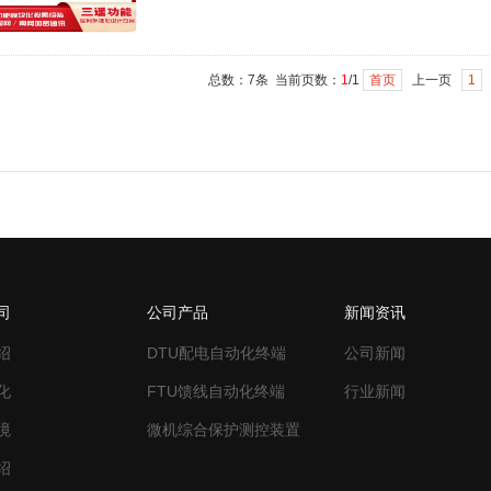
总数：7条 当前页数：
1
/1
首页
上一页
1
司
公司产品
新闻资讯
绍
DTU配电自动化终端
公司新闻
化
FTU馈线自动化终端
行业新闻
境
微机综合保护测控装置
绍