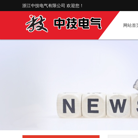
浙江中技电气有限公司 欢迎您！
网站首