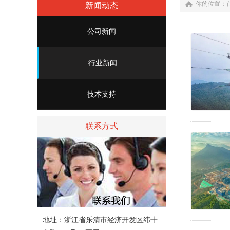
你的位置：
新闻动态
公司新闻
行业新闻
技术支持
联系方式
地址：浙江省乐清市经济开发区纬十