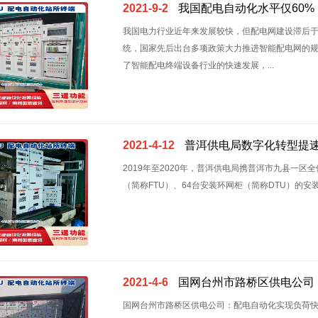
1
2021-9-2
我国配电自动化水平仅60
我国电力行业近年来发展较快，但配电网建设滞后
统，国家先后出台多项政策大力推进智能配电网的
了智能配电终端设备行业的快速发展，...
2021-4-12
普洱供电局数字化转型提
2019年至2020年，普洱供电局携普洱市九县一区全
（简称FTU）、64台安装环网柜（简称DTU）的安装任
2021-4-6
国网台州市路桥区供电公司
国网台州市路桥区供电公司：配电自动化实现负荷快速