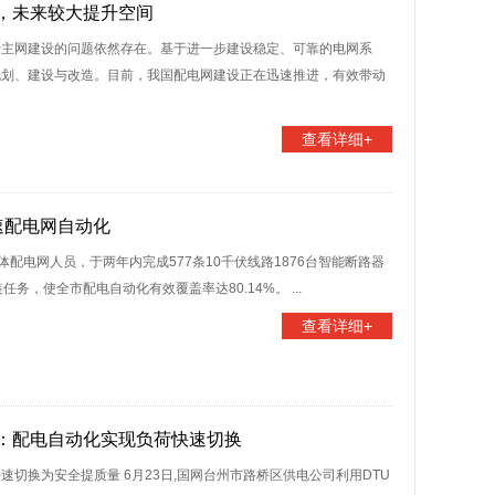
%，未来较大提升空间
于主网建设的问题依然存在。基于进一步建设稳定、可靠的电网系
规划、建设与改造。目前，我国配电网建设正在迅速推进，有效带动
查看详细+
速配电网自动化
体配电网人员，于两年内完成577条10千伏线路1876台智能断路器
务，使全市配电自动化有效覆盖率达80.14%。 ...
查看详细+
：配电自动化实现负荷快速切换
切换为安全提质量 6月23日,国网台州市路桥区供电公司利用DTU